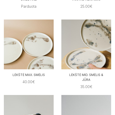
Parduota
25.00€
LĖKŠTĖ MAX. SMĖLIS
LĖKŠTĖ MID. SMĖLIS &
JŪRA
40.00€
35.00€