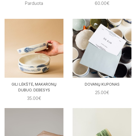
Parduota
60.00€
GILI LĖKŠTĖ, MAKARONŲ
DOVANŲ KUPONAS
DUBUO. DEBESYS
25.00€
35.00€