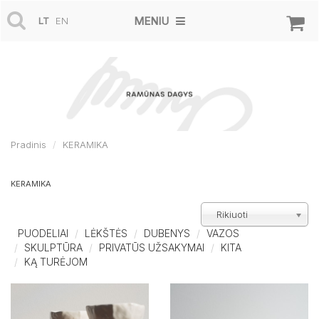
MENIU
LT
EN
Pradinis
KERAMIKA
KERAMIKA
Rikiuoti
PUODELIAI
LĖKŠTĖS
DUBENYS
VAZOS
SKULPTŪRA
PRIVATŪS UŽSAKYMAI
KITA
KĄ TURĖJOM