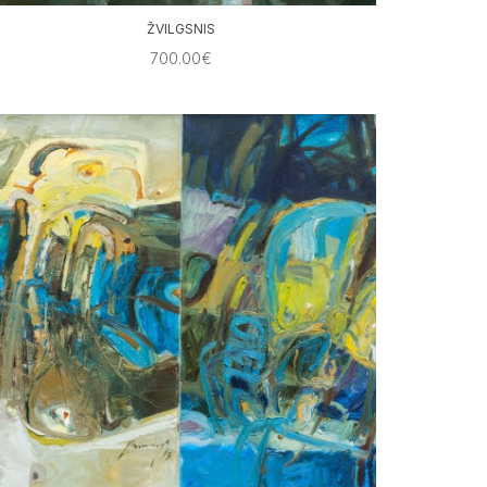
ŽVILGSNIS
700.00€