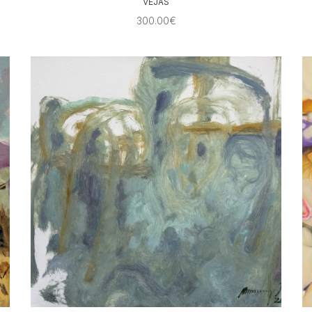
VĖJAS
300.00€