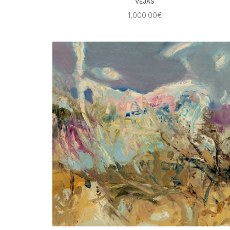
VĖJAS
1,000.00€