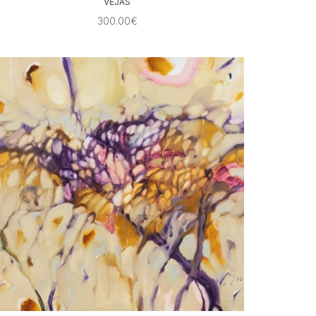
VĖJAS
300.00€