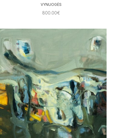
VYNUOGĖS
800.00€