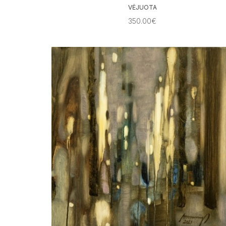
VĖJUOTA
350.00€