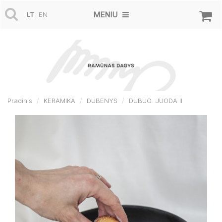
MENIU
LT
EN
Pradinis
KERAMIKA
DUBENYS
DUBUO. JUODA II