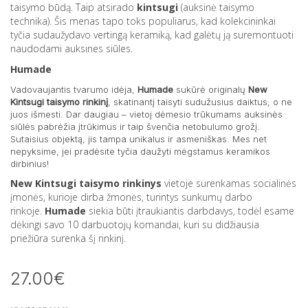
taisymo būdą. Taip atsirado
kintsugi
(auksinė taisymo
technika). Šis menas tapo toks populiarus, kad kolekcininkai
tyčia sudaužydavo vertingą keramiką, kad galėtų ją suremontuoti
naudodami auksines siūles.
Humade
Vadovaujantis tvarumo idėja,
Humade
sukūrė originalų
New
Kintsugi taisymo rinkinį
, skatinantį taisyti sudužusius daiktus, o ne
juos išmesti. Dar daugiau – vietoj dėmesio trūkumams auksinės
siūlės pabrėžia įtrūkimus ir taip švenčia netobulumo grožį.
Sutaisius objektą, jis tampa unikalus ir asmeniškas. Mes net
nepyksime, jei pradėsite tyčia daužyti mėgstamus keramikos
dirbinius!
New Kintsugi taisymo rinkinys
vietoje surenkamas socialinės
įmonės, kurioje dirba žmonės, turintys sunkumų darbo
rinkoje.
Humade
siekia būti įtraukiantis darbdavys, todėl esame
dėkingi savo 10 darbuotojų komandai, kuri su didžiausia
priežiūra surenka šį rinkinį.
27.00€