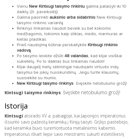
Vienu
New Kintsugi taisymo rinkiniu
galima pataisyti iki 10
daiktų (žr. paveikslėlį).
Galima pasirinkti
auksinio arba sidabrinio
New Kintsugi
taisymo rinkinio variantą.
Rinkinys tinkamas naudoti beveik su bet kokiomis
medžiagomis, tokiomis kaip stiklas, medis, marmuras ar
kietas plastikas.
Prieš naudojimą būtinai perskaitykite
Kintsugi rinkinio
vadovą
.
Po taisymo leiskite džiūti
48 valandas
, kad klijai visiškai
sukietėtų. Po to daiktas bus tinkamas naudoti!
Klijai daugelį metų sėkmingai naudojami virtuvės indų
taisymui be jokių nusiskundimų. Jeigu turite klausimų,
susisiekite su mumis.
New Kintsugi taisymo rinkinys
: švęskite netobulumo grožį!
: švęskite netobulumo grožį!
Kintsugi taisymo rinkinys
Istorija
Kintsugi
atsirado XV a. pabaigoje, kai Japonijos imperatorius
išsiuntė savo pažeistą keramiką į Kiniją taisyti. Grįžęs pastebėjo,
kad keramika buvo suremontuota metalinėmis kabėmis.
Imperatorius iškart liepė savo meistrams sukurti estetiškesnį