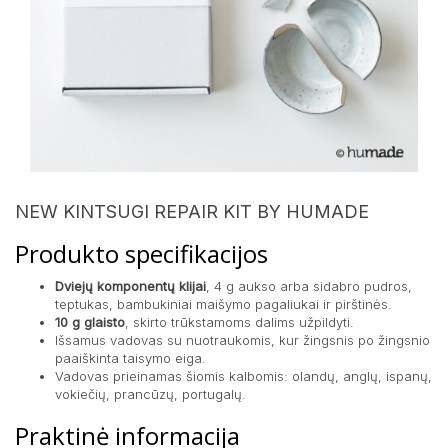
NEW KINTSUGI REPAIR KIT BY HUMADE
Produkto specifikacijos
Dviejų komponentų klijai
, 4 g aukso arba sidabro pudros,
teptukas, bambukiniai maišymo pagaliukai ir pirštinės.
10 g glaisto
, skirto trūkstamoms dalims užpildyti.
Išsamus vadovas su nuotraukomis, kur žingsnis po žingsnio
paaiškinta taisymo eiga.
Vadovas prieinamas šiomis kalbomis: olandų, anglų, ispanų,
vokiečių, prancūzų, portugalų.
Praktinė informacija