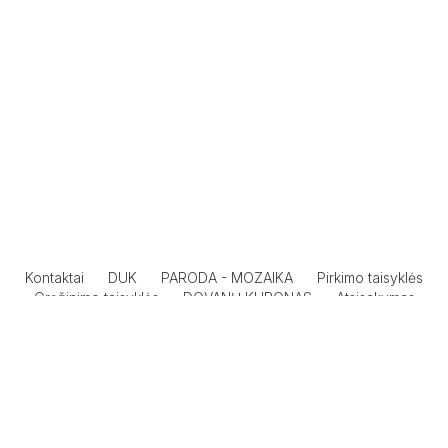
Kontaktai
DUK
PARODA - MOZAIKA
Pirkimo taisyklės
Grąžinimo taisyklės
DOVANŲ KUPONAS
Atsisakymas