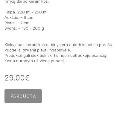
rankų darbo keramikos.
Talpa: 220 ml - 250 ml
Aukštis: ~ 9 cm
Plotis: ~ 7 cm
Svoris: ~ 180 - 200 g
Kiekvienas keramikos dirbinys yra autorinis bei su parašu.
Puodeliai tinkami plauti indaplovėje.
Produktai gali šiek tiek skirtis nuo nuotraukoje esančių.
Kaina nurodyta už vieną puodelį.
29.00€