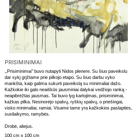
PRISIMINIMAI
,,Prisiminimai’’ buvo nutapyti Nidos plenere. Su šiuo paveikslu 
dar sykį grįžtame prie pilkojo etapo. Su šiuo darbu vyko 
mankšta, kaip galima sukurti paveikslą su minimaliai dažo. 
Kažkokie iki galo neaiškūs jausminiai dalykai vedžiojo ranką - 
neapibrėžtas jausmas. Tai buvo lyg kartojimas, prisiminimai, 
kažkas pilka. Nesinorėjo spalvų, ryškių spalvų, o priešingai, 
visko minimaliai, ramiai. Visame tame yra kažkokios paslapties, 
susilaikymo, ramybės.
Drobė, aliejus.
100 cm x 100 cm