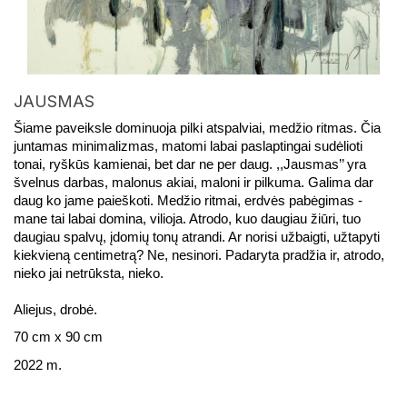
JAUSMAS
Šiame paveiksle dominuoja pilki atspalviai, medžio ritmas. Čia 
juntamas minimalizmas, matomi labai paslaptingai sudėlioti 
tonai, ryškūs kamienai, bet dar ne per daug. ,,Jausmas’’ yra 
švelnus darbas, malonus akiai, maloni ir pilkuma. Galima dar 
daug ko jame paieškoti. Medžio ritmai, erdvės pabėgimas - 
mane tai labai domina, vilioja. Atrodo, kuo daugiau žiūri, tuo 
daugiau spalvų, įdomių tonų atrandi. Ar norisi užbaigti, užtapyti 
kiekvieną centimetrą? Ne, nesinori. Padaryta pradžia ir, atrodo, 
nieko jai netrūksta, nieko.
Aliejus, drobė.
70 cm x 90 cm
2022 m.