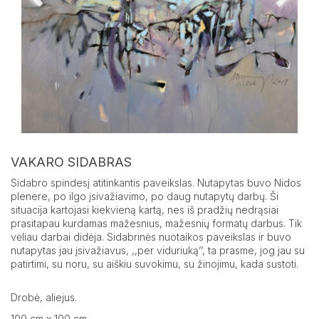
VAKARO SIDABRAS
Sidabro spindesį atitinkantis paveikslas. Nutapytas buvo Nidos
plenere, po ilgo įsivažiavimo, po daug nutapytų darbų. Ši
situacija kartojasi kiekvieną kartą, nes iš pradžių nedrąsiai
prasitapau kurdamas mažesnius, mažesnių formatų darbus. Tik
vėliau darbai didėja. Sidabrinės nuotaikos paveikslas ir buvo
nutapytas jau įsivažiavus, ,,per viduriuką’’, ta prasme, jog jau su
patirtimi, su noru, su aiškiu suvokimu, su žinojimu, kada sustoti.
Drobė, aliejus.
100 cm x 100 cm