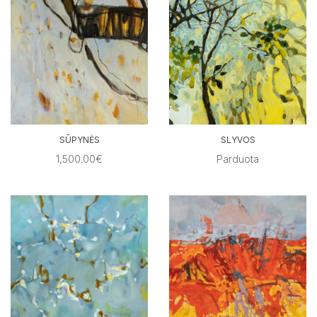
SŪPYNĖS
SLYVOS
1,500.00€
Parduota